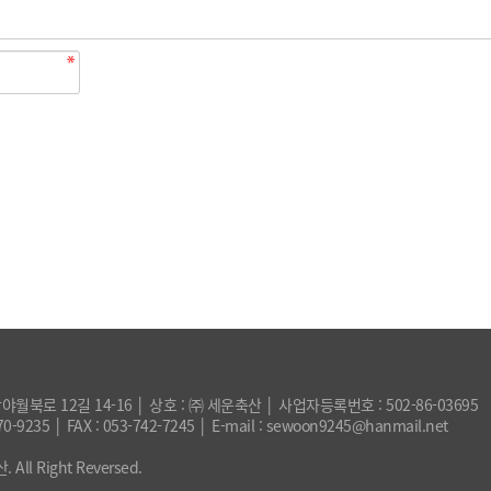
월북로 12길 14-16 │ 상호 : ㈜ 세운축산 │ 사업자등록번호 : 502-86-03695
0-9235 │ FAX : 053-742-7245 │ E-mail : sewoon9245@hanmail.net
All Right Reversed.