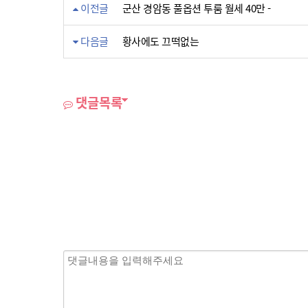
이전글
군산 경암동 풀옵션 투룸 월세 40만 -
다음글
황사에도 끄떡없는
댓글목록