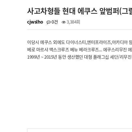
사고차형들 현대 에쿠스 앞범퍼(그릴)
cjwslho
0건
3,384회
이당시 에쿠스 외에도 다이너스티,엔터프라이즈,아카디아 등등
베로 마르샤 맥스크루즈 베뉴 베라크루즈... 에쿠스리무진 에
1999년 ~ 2015년 동안 생산했던 대형 플래그십 세단/리무진 