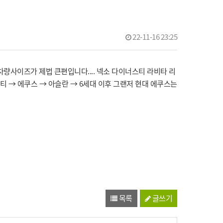
22-11-16 23:25
량사이즈가 제법 큰편입니다.... 넥소 다이너스티 라비타 리
티 → 에쿠스 → 아슬란 → 6세대 이후 그랜저 현대 에쿠스는
목록
글쓰기