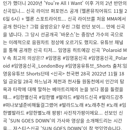
인가 했더니 2020년 'You're All I Want' 이후 거의 2년 반만의
신곡입니... 신곡 라이브 퍼포먼스 공개 (멜론뮤직어워드 11월 2
6일 6시) + 멜론 스포트라이트... 신곡 라이브를 처음 MMA에서
공개 한다는? 그럼 음방은요? 우린 그럼 런던 보이... 만에 신곡
을 냅니다. 그 당시 선공개곡 '바운스'는 중장년 가수의 곡으로
는 이례적으로 음원차트 정상에 오르기도 했지요. 유튜브 채널
을 통해 공개한 신곡 티저... 임영웅 히트예감 신곡 'Polaroid M
V 속 최고의 의상은!? #임영웅 #임영웅신곡 #임영웅신곡_Polar
oid #임영웅신곡_LondonBoy #임영웅유튜브_Shorts 출처:임
영웅유튜브 Shorts단테 <신곡> 천국편 28곡 2022년 11월 18
일 금요일 28곡 하느님과 제천과 천사들 원동천에서 인간의 탐
욕과 타락에 대해 말하는 베아트리체의 눈을 보다 몸을 돌렸을
때... #임한별신곡 #임한별 #발라드 #발라드신곡 #발라드강추
#떠나보낼준비해둘걸그랬어 #발라드노래 #노래추천 #노래 #임
한별발라드 #암한별노래 팡팡! 사진작가팡이에요... 선보인 신
곡 'SUN GOES DOWN'의 가사와 영상을 소개해드리는 시간
을... 저스티스신곡 'SUN GOES DOWN'이 참 멋있었습니다.