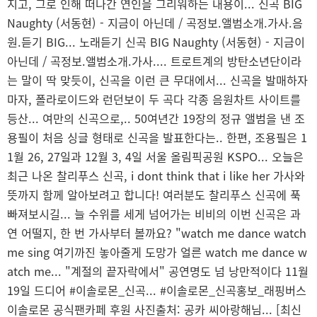
지고, 그로 인해 떠나간 연인을 그리워하는 내용이... 신곡 BIG
Naughty (서동현) - 지금이 아닌데 / 곡정보.앨범소개.가사.음
원.듣기 BIG... 노래듣기 신곡 BIG Naughty (서동현) - 지금이
아닌데 / 곡정보.앨범소개.가사.... 트로트계의 방탄소년단이라
는 말이 딱 맞듯이, 신곡을 이런 큰 무대에서... 신곡을 발매하자
마자, 폴라로이드와 런던보이 두 곡다 각종 음원차트 사이트를
등산... 여만의 신곡으로,.. 50여년간 19장의 정규 앨범을 낸 조
용필이 처음 싱글 형태로 신곡을 발표한다는.. 한편, 조용필은 1
1월 26, 27일과 12월 3, 4일 서울 올림픽공원 KSPO... 오늘은
최근 나온 찰리푸스 신곡, i dont think that i like her 가사와
뜻까지 함께 알아보려고 합니다! 여러분도 찰리푸스 신곡에 푹
빠져보시길... 늘 수위를 세게 넘어가는 비비의 이번 신곡은 과
연 어떨지, 한 번 가사부터 볼까요? "watch me dance watch
me sing 여기까진 놓아줄게 도망가 얼른 watch me dance w
atch me... "계절의 끝자락에서" 공연명도 넘 낭만적이다 11월
19일 드디어 #이솔로몬_신곡... #이솔로몬_신곡홍보_래핑버스
이솔로몬 공식팬카페 후원 사진출처: 공카 씨아랑해님... [최신