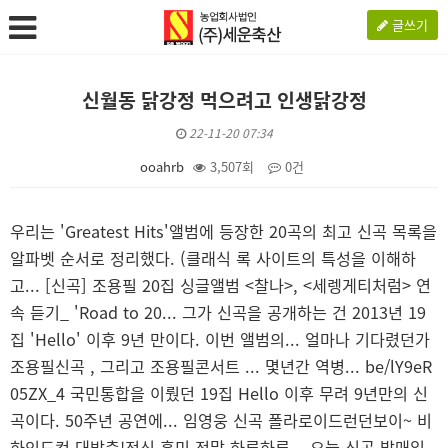
글쓰기
신월동 닭강정 먹으려고 인생닭강정
22-11-20 07:34
ooahrb
3,507회
0건
본문
우리는 'Greatest Hits'앨범에 등장한 20곡의 최고 신곡 목록을
알파벳 순서로 정리했다. (클래식 록 사이트의 특성을 이해하
고... [신곡] 조용필 20집 싱글앨범 <찰나>, <세렝게티처럼> 연
속 듣기_ 'Road to 20... 그가 신곡을 공개하는 건 2013년 19
집 'Hello' 이후 9년 만이다. 이번 앨범의... 얼마나 기다렸던가
조용필신곡 , 그리고 조용필콘서트 ... 몇년간 역병... be/lY9eR
05ZX_4 국민통합을 이뤘던 19집 Hello 이후 무려 9년만의 신
곡이다. 50주년 공연에... 임영웅 신곡 폴라로이드런던보이~ 비
하인드컷 대방출!정신 혼미 정말 하루하루... 오늘 신곡 발매일