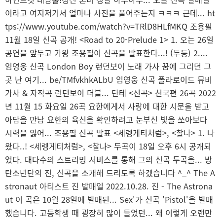
이라고 여지저기서 얼마나 사진을 풀어주는지 ㅋㅋㅋ 근데... ht
tps://www.youtube.com/watch?v=TRlD8HLfMKQ 조용필
11월 18일 신곡 공개! <Road to 20-Prelude 1> 1. 오는 26일
공연을 앞두고 가왕 조용필이 신곡을 발표한다...! (두둥) 2....
임영웅 신곡 London Boy 런던보이 노래 가사 꿈에 그리던 그
곳 난 여기... be/TMfvkhkALbU 임영웅 신곡 폴라로이드 뮤비
가사 & 자작곡 런던보이 더블... 단테 <신곡> 천국편 26곡 2022
년 11월 15 화요일 26곡 요한에게서 사랑에 대한 시문을 받고
아담을 만남 요한의 육신을 확인하려고 눈부신 빛을 쏘아보다
시력을 잃어... 조용필 신곡 발표 <세렝게티처럼>, <찰나> 1. 나
왔다..! <세렝게티처럼>, <찰나> 두곡이 18일 오후 6시 공개되
었다. 대다수의 스트리밍 서비스를 통해 그의 신곡 두곡을... 방
탄소년단의 진, 신곡을 소개해 드리도록 하겠습니다 ^_^ The A
stronaut 아티스트 진 발매일 2022.10.28. 진 - The Astrona
ut 이 곡은 10월 28일에 발매된... Sex'가 신곡 'Pistol'을 발매
했습니다. 고등학생 때 굉장히 많이 들었던... 왜 이렇게 오랜만