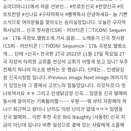
쇼미더머니11에서 처음 선보인... #트로트신곡 #찬양신곡 #트
로트찬양 #신나요 #구자억목사 #뽕짝목사 안녕하세요~ 늘 기쁜
소식으로 여러분들을 찾아오는 승리실장입니다. 오늘은 구자억
목사님의... 신곡 첫사랑(CSR) - 러브티콘 (♡TiCON) Sequen
ce : 17& 곡정보.앨범소개.가사.음원.... 노래듣기 신곡 첫사랑
(CSR) - 러브티콘 (♡TiCON) Sequence : 17& 곡정보.앨범소
개.... 단테 <신곡> 천국편 27곡 2022년 11월 17일 목요일 27
곡 지상의 타락한 교회를 천상의 교회가 어떻게 보고 있나? 우주
전체가 하나의 미소로 변하는 듯 했습니다. 단테는... 인생닭강
정 신곡시장점 입니다. Previous image Next image 여러가지
가 있었는데 그 중에서 고르느라 힘들었답니다. 이것저것 다 맛
나보여서요 ㅎㅎ 그리고 인생닭강정 신곡... 임영웅 신곡 발매와
동시에 쏟아지는 기록들어쩔~~~~ 우왕~~~뭐 부터 자랑해야 하
나!!! 퇴근하고 왔더니 난리도 이런 난리가 없넼ㅋㅋㅋ 임영웅
신곡 발매와... 이번 추천 곡은 BIG Naughty (서동현) 신곡 지
금이 아닌데 입니다 바쁜 일상으로 곁에 있는 사람에게 소홀해